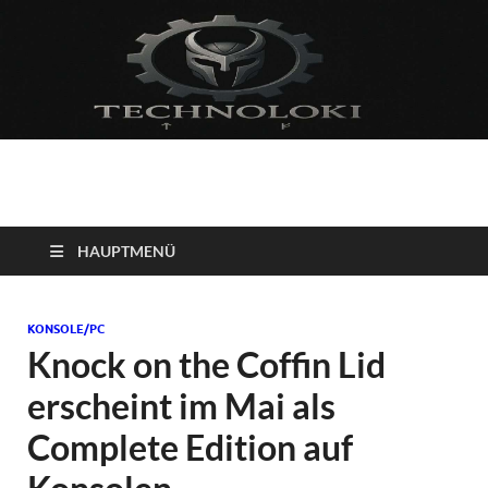
Technoloki: Gaming
Technoloki: Dein Gaming- und Entertainment News-Portal für
Blockbuster, Indie-Perlen und Retro-Klassiker.
und Entertainment
HAUPTMENÜ
News
KONSOLE/PC
Knock on the Coffin Lid
erscheint im Mai als
Complete Edition auf