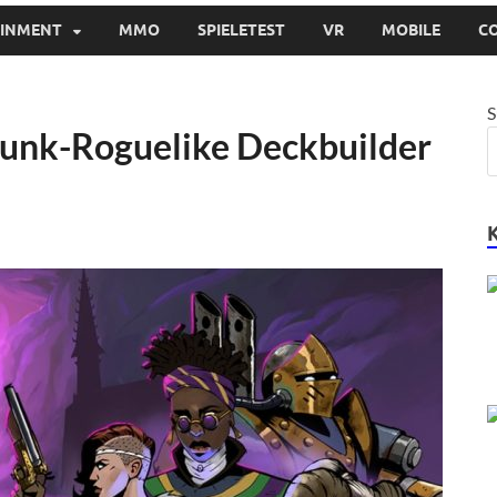
AINMENT
MMO
SPIELETEST
VR
MOBILE
C
S
unk-Roguelike Deckbuilder