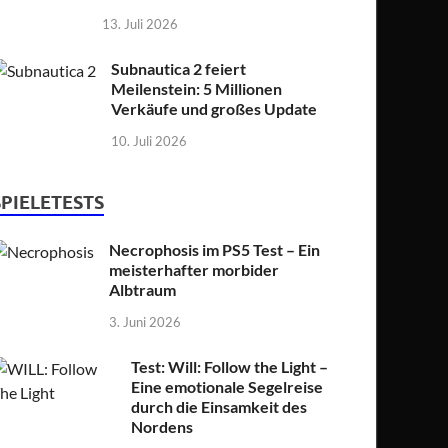
13. Juli 2026
Subnautica 2 feiert
Meilenstein: 5 Millionen
Verkäufe und großes Update
10. Juli 2026
SPIELETESTS
Necrophosis im PS5 Test – Ein
meisterhafter morbider
Albtraum
3. Juni 2026
Test: Will: Follow the Light –
Eine emotionale Segelreise
durch die Einsamkeit des
Nordens