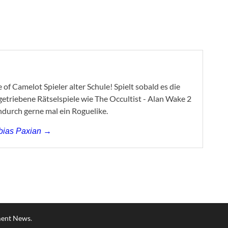
of Camelot Spieler alter Schule! Spielt sobald es die
ygetriebene Rätselspiele wie The Occultist - Alan Wake 2
ndurch gerne mal ein Roguelike.
obias Paxian →
ment News
.