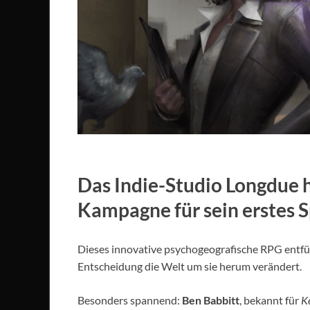
Das Indie-Studio Longdue h
Kampagne für sein erstes S
Dieses innovative psychogeografische RPG entführ
Entscheidung die Welt um sie herum verändert.
Besonders spannend:
Ben Babbitt
, bekannt für
K