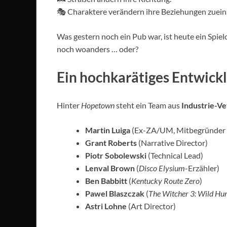
🎭 Charaktere verändern ihre Beziehungen zuein
Was gestern noch ein Pub war, ist heute ein Spiel
noch woanders … oder?
Ein hochkarätiges Entwick
Hinter
Hopetown
steht ein Team aus
Industrie-Ve
Martin Luiga
(Ex-ZA/UM, Mitbegründer
Grant Roberts
(Narrative Director)
Piotr Sobolewski
(Technical Lead)
Lenval Brown
(
Disco Elysium
-Erzähler)
Ben Babbitt
(
Kentucky Route Zero
)
Pawel Blaszczak
(
The Witcher 3: Wild Hu
Astri Lohne
(Art Director)