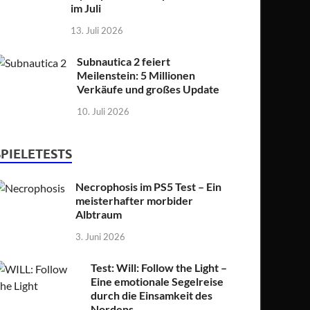
im Juli
13. Juli 2026
Subnautica 2 feiert
Meilenstein: 5 Millionen
Verkäufe und großes Update
10. Juli 2026
SPIELETESTS
Necrophosis im PS5 Test – Ein
meisterhafter morbider
Albtraum
3. Juni 2026
Test: Will: Follow the Light –
Eine emotionale Segelreise
durch die Einsamkeit des
Nordens