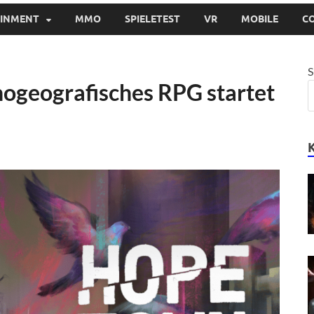
AINMENT
MMO
SPIELETEST
VR
MOBILE
C
S
ogeografisches RPG startet