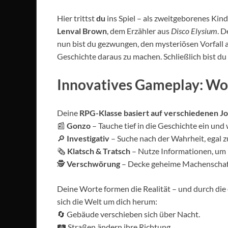
Hier trittst
du
ins Spiel – als zweitgeborenes Kin
Lenval Brown
, dem Erzähler aus
Disco Elysium
. 
nun bist du gezwungen, den mysteriösen Vorfall a
Geschichte daraus zu machen. Schließlich bist du 
Innovatives Gameplay: Wor
Deine
RPG-Klasse basiert auf verschiedenen Jo
📰
Gonzo
– Tauche tief in die Geschichte ein und 
🔎
Investigativ
– Suche nach der Wahrheit, egal z
🗞
Klatsch & Tratsch
– Nutze Informationen, um I
🕵
Verschwörung
– Decke geheime Machenschaft
Deine Worte formen die Realität – und durch die 
sich die Welt um dich herum:
🔄 Gebäude verschieben sich über Nacht.
🛤 Straßen ändern ihre Richtung.