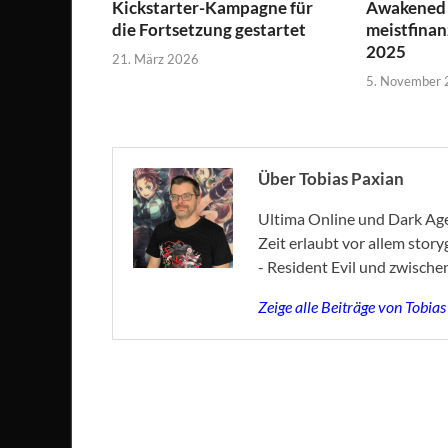
Kickstarter-Kampagne für
Awakened i
die Fortsetzung gestartet
meistfinan
2025
21. März 2026
5. November
Über Tobias Paxian
Ultima Online und Dark Age 
Zeit erlaubt vor allem stor
- Resident Evil und zwische
Zeige alle Beiträge von Tobia