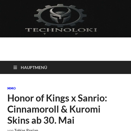
Technoloki: Gaming
Technoloki: Dein Gaming- und Entertainment News-Portal für
Blockbuster, Indie-Perlen und Retro-Klassiker.
und Entertainment
HAUPTMENÜ
News
MMO
Honor of Kings x Sanrio:
Cinnamoroll & Kuromi
Skins ab 30. Mai
von
Tobias Paxian