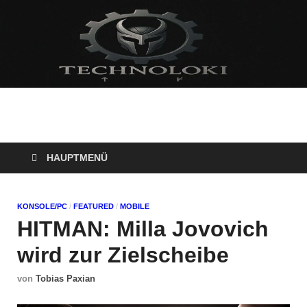
Technoloki: Gaming
Technoloki: Dein Gaming- und Entertainment News-Portal für
Blockbuster, Indie-Perlen und Retro-Klassiker.
und Entertainment
HAUPTMENÜ
News
KONSOLE/PC
/
FEATURED
/
MOBILE
HITMAN: Milla Jovovich
wird zur Zielscheibe
von
Tobias Paxian