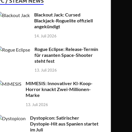
PC / STEAM NEWS
Blackout Jack: Cursed
Blackjack-Roguelite offiziell
angekündigt
14. Juli 2026
Rogue Eclipse: Release-Termin
für rasanten Space-Shooter
steht fest
13. Juli 2026
MIMESIS: Innovativer KI-Koop-
Horror knackt Zwei-Millionen-
Marke
13. Juli 2026
Dystopicon: Satirischer
Dystopie-Hit aus Spanien startet
im Juli