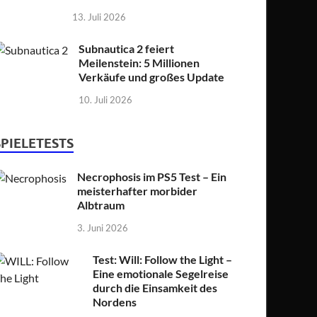
13. Juli 2026
Subnautica 2 feiert
Meilenstein: 5 Millionen
Verkäufe und großes Update
10. Juli 2026
SPIELETESTS
Necrophosis im PS5 Test – Ein
meisterhafter morbider
Albtraum
3. Juni 2026
Test: Will: Follow the Light –
Eine emotionale Segelreise
durch die Einsamkeit des
Nordens