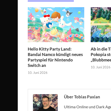
Hello Kitty Party Land:
Ab in die 
Bandai Namco kündigt neues
Pokopia st
Partyspiel für Nintendo
„Blubbmeer
Switch an
10. Juni 2026
10. Juni 2026
Über Tobias Paxian
Ultima Online und Dark Age 