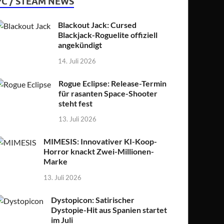
PC / STEAM NEWS
Blackout Jack: Cursed
Blackjack-Roguelite offiziell
angekündigt
14. Juli 2026
Rogue Eclipse: Release-Termin
für rasanten Space-Shooter
steht fest
13. Juli 2026
MIMESIS: Innovativer KI-Koop-
Horror knackt Zwei-Millionen-
Marke
13. Juli 2026
Dystopicon: Satirischer
Dystopie-Hit aus Spanien startet
im Juli