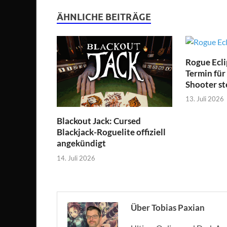
ÄHNLICHE BEITRÄGE
Rogue Ecli
Termin für
Shooter st
13. Juli 2026
Blackout Jack: Cursed
Blackjack-Roguelite offiziell
angekündigt
14. Juli 2026
Über Tobias Paxian