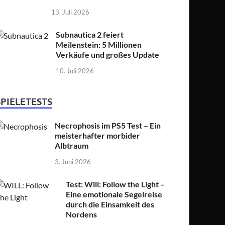
13. Juli 2026
Subnautica 2 feiert
Meilenstein: 5 Millionen
Verkäufe und großes Update
10. Juli 2026
SPIELETESTS
Necrophosis im PS5 Test – Ein
meisterhafter morbider
Albtraum
3. Juni 2026
Test: Will: Follow the Light –
Eine emotionale Segelreise
durch die Einsamkeit des
Nordens