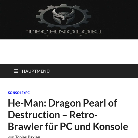
Technoloki: Gaming
Technoloki: Dein Gaming- und Entertainment News-Portal für
Blockbuster, Indie-Perlen und Retro-Klassiker.
und Entertainment
HAUPTMENÜ
News
KONSOLE/PC
He-Man: Dragon Pearl of
Destruction – Retro-
Brawler für PC und Konsole
von
Tobias Paxian