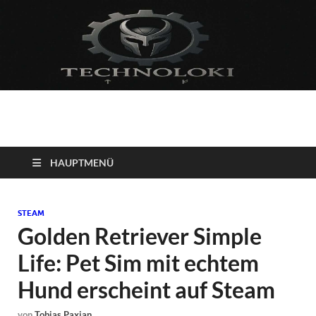
Technoloki: Gaming
Technoloki: Dein Gaming- und Entertainment News-Portal für
Blockbuster, Indie-Perlen und Retro-Klassiker.
und Entertainment
HAUPTMENÜ
News
STEAM
Golden Retriever Simple
Life: Pet Sim mit echtem
Hund erscheint auf Steam
von
Tobias Paxian