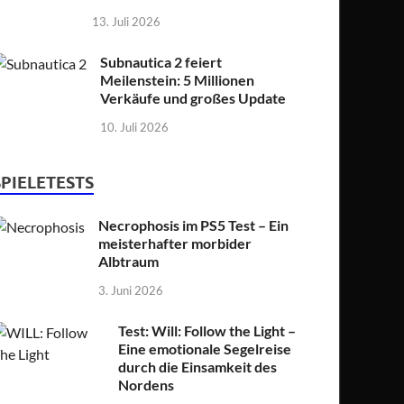
13. Juli 2026
Subnautica 2 feiert
Meilenstein: 5 Millionen
Verkäufe und großes Update
10. Juli 2026
SPIELETESTS
Necrophosis im PS5 Test – Ein
meisterhafter morbider
Albtraum
3. Juni 2026
Test: Will: Follow the Light –
Eine emotionale Segelreise
durch die Einsamkeit des
Nordens