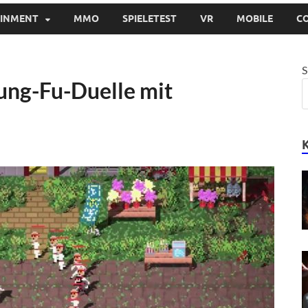
AINMENT
MMO
SPIELETEST
VR
MOBILE
C
S
Kung-Fu-Duelle mit