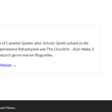
of Camelot Spieler alter Schule! Spielt sobald es die
ygetriebene Rätselspiele wie The Occultist - Alan Wake 2
ndurch gerne mal ein Roguelike.
s Paxian →
ment News
.