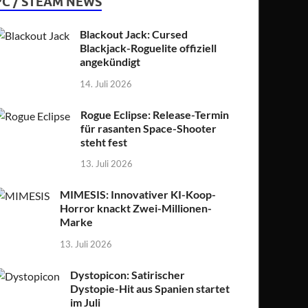
PC / STEAM NEWS
Blackout Jack: Cursed
Blackjack-Roguelite offiziell
angekündigt
14. Juli 2026
Rogue Eclipse: Release-Termin
für rasanten Space-Shooter
steht fest
13. Juli 2026
MIMESIS: Innovativer KI-Koop-
Horror knackt Zwei-Millionen-
Marke
13. Juli 2026
Dystopicon: Satirischer
Dystopie-Hit aus Spanien startet
im Juli