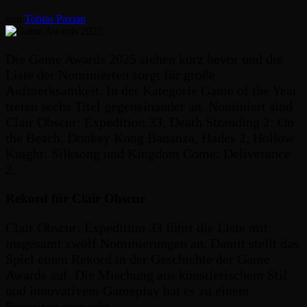
von
Tobias Paxian
Die Game Awards 2025 stehen kurz bevor und die
Liste der Nominierten sorgt für große
Aufmerksamkeit. In der Kategorie Game of the Year
treten sechs Titel gegeneinander an. Nominiert sind
Clair Obscur: Expedition 33, Death Stranding 2: On
the Beach, Donkey Kong Bananza, Hades 2, Hollow
Knight: Silksong und Kingdom Come: Deliverance
2.
Rekord für Clair Obscur
Clair Obscur: Expedition 33 führt die Liste mit
insgesamt zwölf Nominierungen an. Damit stellt das
Spiel einen Rekord in der Geschichte der Game
Awards auf. Die Mischung aus künstlerischem Stil
und innovativem Gameplay hat es zu einem
Favoriten gemacht.