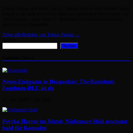
Ultima Online und Dark Age of Camelot Spieler alter Schule! Spielt
sobald es die Zeit erlaubt vor allem storygetriebene Rätselspiele wie
The Occultist - Alan Wake 2 - Resident Evil und zwischendurch
gerne mal ein Roguelike.
Zeige alle Beiträge von Tobias Paxian →
Suchen
Suchen
Konsolen News
Neues Endgame in Dragonkin: The Banished:
Fegefeuer-DLC ist da
27. Juli 2026
27. Juli 2026
Psycho Horror im Motel: Nightmare Shift erscheint
bald für Konsolen