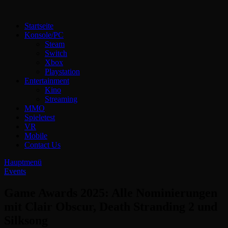
Zum
Inhalt
Technoloki: Gaming und Entertainment News
Startseite
springen
Technoloki: Dein Gaming- und Entertainment News-Portal für
Konsole/PC
Blockbuster, Indie-Perlen und Retro-Klassiker.
Steam
Switch
Xbox
Playstation
Entertainment
Kino
Streaming
MMO
Spieletest
VR
Mobile
Contact Us
Hauptmenü
Events
Game Awards 2025: Alle Nominierungen
mit Clair Obscur, Death Stranding 2 und
Silksong