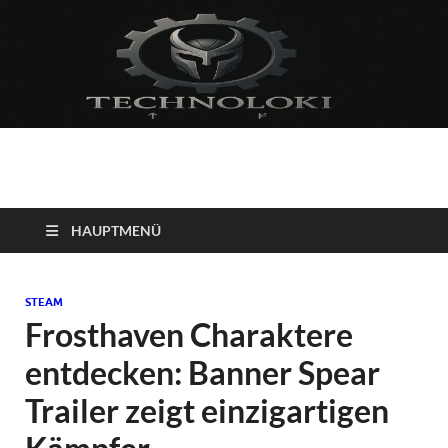
Technoloki: Gaming
Technoloki: Dein Gaming- und Entertainment News-Portal für
Blockbuster, Indie-Perlen und Retro-Klassiker.
und Entertainment
HAUPTMENÜ
News
STEAM
Frosthaven Charaktere
entdecken: Banner Spear
Trailer zeigt einzigartigen