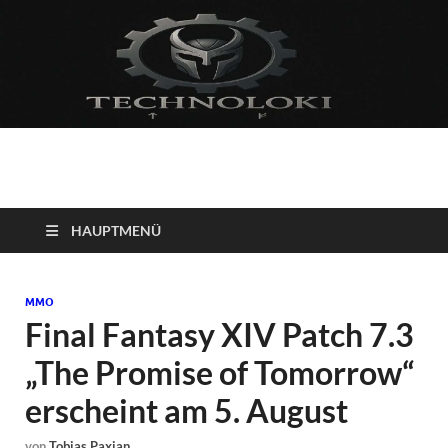
Technoloki: Gaming
Technoloki: Dein Gaming- und Entertainment News-Portal für
Blockbuster, Indie-Perlen und Retro-Klassiker.
und Entertainment
HAUPTMENÜ
News
MMO
Final Fantasy XIV Patch 7.3
„The Promise of Tomorrow“
erscheint am 5. August
von
Tobias Paxian