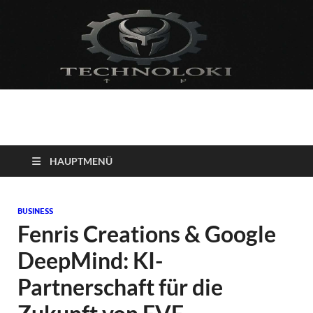
Technoloki: Gaming
Technoloki: Dein Gaming- und Entertainment News-Portal für
Blockbuster, Indie-Perlen und Retro-Klassiker.
und Entertainment
HAUPTMENÜ
News
BUSINESS
Fenris Creations & Google
DeepMind: KI-
Partnerschaft für die