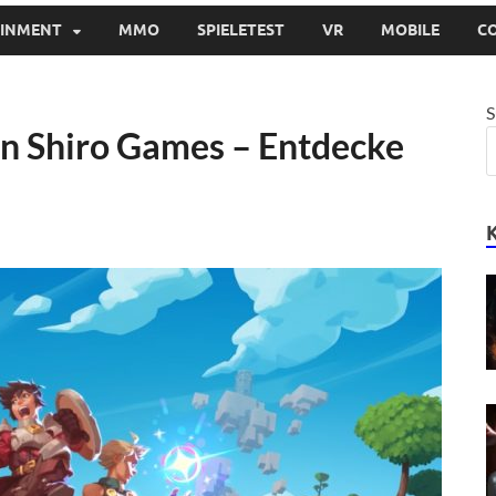
AINMENT
MMO
SPIELETEST
VR
MOBILE
C
S
n Shiro Games – Entdecke