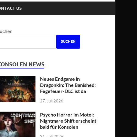
ONTACT US
uchen
SUCHEN
KONSOLEN NEWS
Neues Endgame in
Dragonkin: The Banished:
Fegefeuer-DLC ist da
27. Juli 2026
Psycho Horror im Motel:
Nightmare Shift erscheint
bald für Konsolen
21. Juli 2026