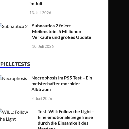
im Juli
13. Juli 2026
Subnautica 2 feiert
Meilenstein: 5 Millionen
Verkäufe und großes Update
10. Juli 2026
SPIELETESTS
Necrophosis im PS5 Test – Ein
meisterhafter morbider
Albtraum
3. Juni 2026
Test: Will: Follow the Light –
Eine emotionale Segelreise
durch die Einsamkeit des
Nordens