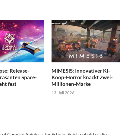
pse: Release-
MIMESIS: Innovativer KI-
 rasanten Space-
Koop-Horror knackt Zwei-
eht fest
Millionen-Marke
13. Juli 2026
of Camelot Spieler alter Schule! Spielt sobald es die