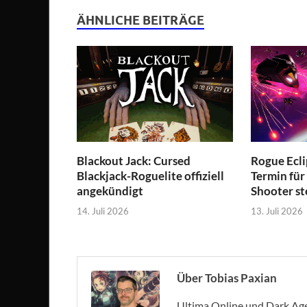
ÄHNLICHE BEITRÄGE
Blackout Jack: Cursed
Rogue Ecli
Blackjack-Roguelite offiziell
Termin für
angekündigt
Shooter st
14. Juli 2026
13. Juli 2026
Über Tobias Paxian
Ultima Online und Dark Age 