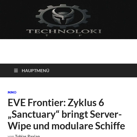
Technoloki: Gaming
Technoloki: Dein Gaming- und Entertainment News-Portal für
Blockbuster, Indie-Perlen und Retro-Klassiker.
und Entertainment
HAUPTMENÜ
News
MMO
EVE Frontier: Zyklus 6
„Sanctuary“ bringt Server-
Wipe und modulare Schiffe
von
Tobias Paxian