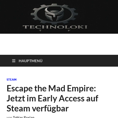
Technoloki: Gaming
Technoloki: Dein Gaming- und Entertainment News-Portal für
Blockbuster, Indie-Perlen und Retro-Klassiker.
und Entertainment
HAUPTMENÜ
News
STEAM
Escape the Mad Empire:
Jetzt im Early Access auf
Steam verfügbar
von
Tobias Paxian