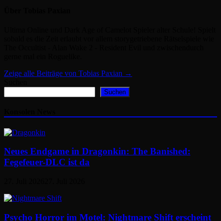
Über Tobias Paxian
Ultima Online und Dark Age of Camelot Spieler alter Schule! Spielt
sobald es die Zeit erlaubt vor allem storygetriebene Rätselspiele wie
The Occultist - Alan Wake 2 - Resident Evil und zwischendurch
gerne mal ein Roguelike.
Zeige alle Beiträge von Tobias Paxian →
Suchen
Suchen
Konsolen News
Neues Endgame in Dragonkin: The Banished:
Fegefeuer-DLC ist da
27. Juli 2026
27. Juli 2026
Psycho Horror im Motel: Nightmare Shift erscheint