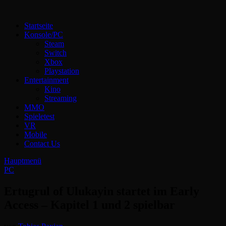
Zum
Inhalt
Technoloki: Gaming und Entertainment News
Startseite
springen
Technoloki: Dein Gaming- und Entertainment News-Portal für
Konsole/PC
Blockbuster, Indie-Perlen und Retro-Klassiker.
Steam
Switch
Xbox
Playstation
Entertainment
Kino
Streaming
MMO
Spieletest
VR
Mobile
Contact Us
Hauptmenü
PC
Ertugrul of Ulukayin startet im Early
Access – Kapitel 1 und 2 spielbar