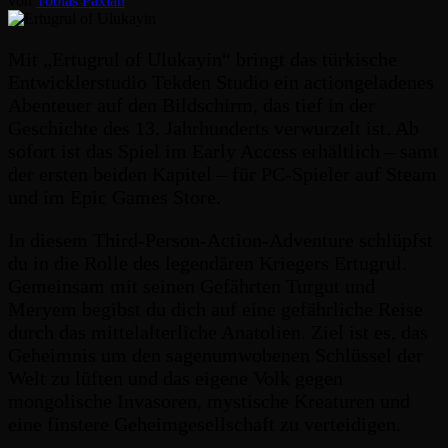
von
Tobias Paxian
Mit „Ertugrul of Ulukayin“ bringt das türkische
Entwicklerstudio Tekden Studio ein actiongeladenes
Abenteuer auf den Bildschirm, das tief in der
Geschichte des 13. Jahrhunderts verwurzelt ist. Ab
sofort ist das Spiel im Early Access erhältlich – samt
der ersten beiden Kapitel – für PC-Spieler auf Steam
und im Epic Games Store.
In diesem Third-Person-Action-Adventure schlüpfst
du in die Rolle des legendären Kriegers Ertugrul.
Gemeinsam mit seinen Gefährten Turgut und
Meryem begibst du dich auf eine gefährliche Reise
durch das mittelalterliche Anatolien. Ziel ist es, das
Geheimnis um den sagenumwobenen Schlüssel der
Welt zu lüften und das eigene Volk gegen
mongolische Invasoren, mystische Kreaturen und
eine finstere Geheimgesellschaft zu verteidigen.