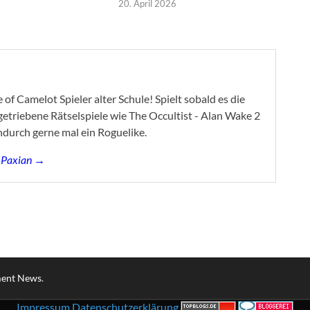
20. April 2026
of Camelot Spieler alter Schule! Spielt sobald es die
ygetriebene Rätselspiele wie The Occultist - Alan Wake 2
ndurch gerne mal ein Roguelike.
s Paxian →
ment News
.
Impressum
Datenschutzerklärung