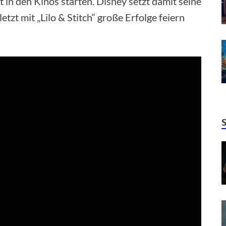
 in den Kinos starten. Disney setzt damit seine
etzt mit „Lilo & Stitch“ große Erfolge feiern