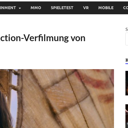
AINMENT
MMO
SPIELETEST
VR
MOBILE
C
S
-Action-Verfilmung von