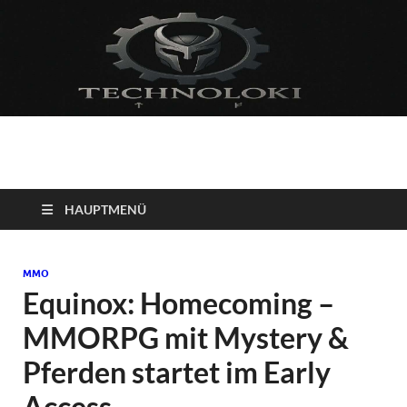
Technoloki: Gaming
Technoloki: Dein Gaming- und Entertainment News-Portal für
Blockbuster, Indie-Perlen und Retro-Klassiker.
und Entertainment
HAUPTMENÜ
News
MMO
Equinox: Homecoming –
MMORPG mit Mystery &
Pferden startet im Early
Access