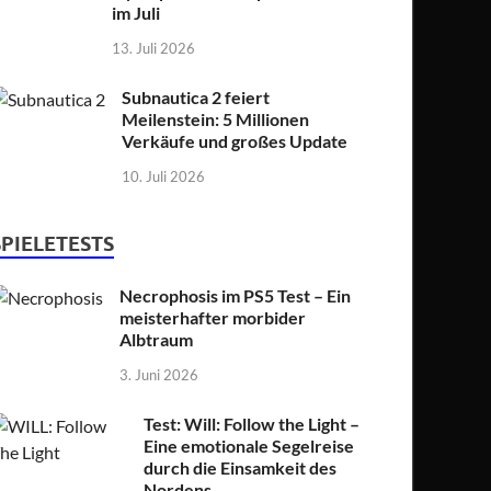
im Juli
13. Juli 2026
Subnautica 2 feiert
Meilenstein: 5 Millionen
Verkäufe und großes Update
10. Juli 2026
SPIELETESTS
Necrophosis im PS5 Test – Ein
meisterhafter morbider
Albtraum
3. Juni 2026
Test: Will: Follow the Light –
Eine emotionale Segelreise
durch die Einsamkeit des
Nordens