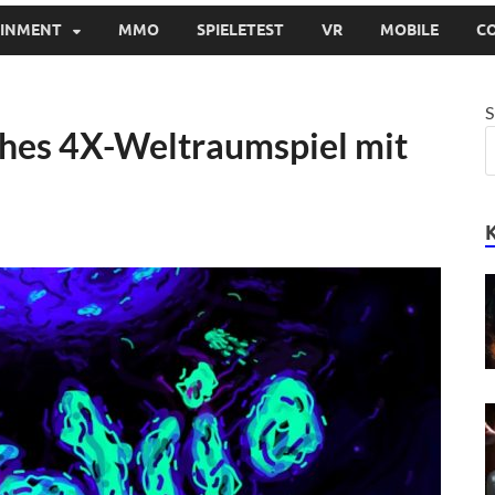
AINMENT
MMO
SPIELETEST
VR
MOBILE
C
S
ches 4X-Weltraumspiel mit