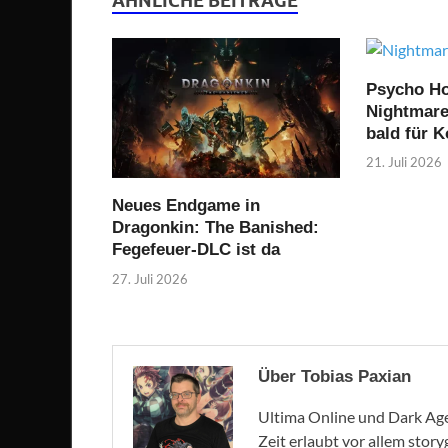
ÄHNLICHE BEITRÄGE
Psycho Ho
Nightmare 
bald für 
21. Juli 2026
Neues Endgame in
Dragonkin: The Banished:
Fegefeuer-DLC ist da
27. Juli 2026
Über Tobias Paxian
Ultima Online und Dark Age 
Zeit erlaubt vor allem stor