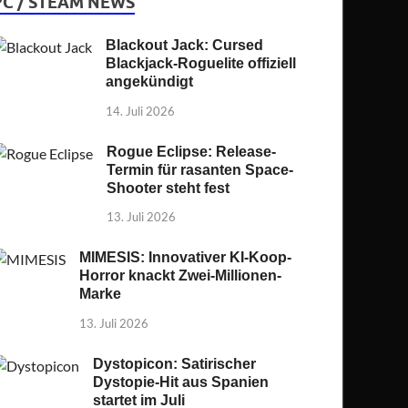
PC / STEAM NEWS
Blackout Jack: Cursed
Blackjack-Roguelite offiziell
angekündigt
14. Juli 2026
Rogue Eclipse: Release-
Termin für rasanten Space-
Shooter steht fest
13. Juli 2026
MIMESIS: Innovativer KI-Koop-
Horror knackt Zwei-Millionen-
Marke
13. Juli 2026
Dystopicon: Satirischer
Dystopie-Hit aus Spanien
startet im Juli