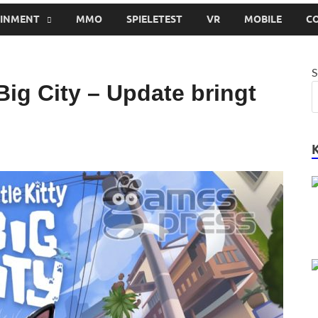
AINMENT
MMO
SPIELETEST
VR
MOBILE
C
S
 Big City – Update bringt