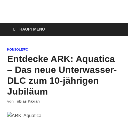
Technoloki: Gaming
Technoloki: Dein Gaming- und Entertainment News-Portal für
Blockbuster, Indie-Perlen und Retro-Klassiker.
und Entertainment
HAUPTMENÜ
News
KONSOLE/PC
Entdecke ARK: Aquatica
– Das neue Unterwasser-
DLC zum 10-jährigen
Jubiläum
von
Tobias Paxian