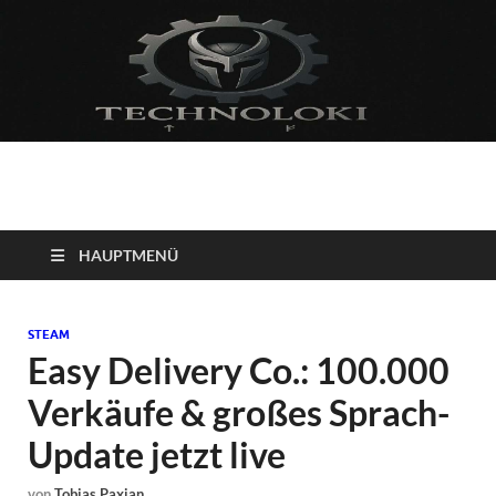
Technoloki: Gaming
Technoloki: Dein Gaming- und Entertainment News-Portal für
Blockbuster, Indie-Perlen und Retro-Klassiker.
und Entertainment
HAUPTMENÜ
News
STEAM
Easy Delivery Co.: 100.000
Verkäufe & großes Sprach-
Update jetzt live
von
Tobias Paxian