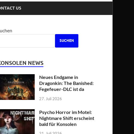
ONTACT US
uchen
SUCHEN
KONSOLEN NEWS
Neues Endgame in
Dragonkin: The Banished:
Fegefeuer-DLC ist da
27. Juli 2026
Psycho Horror im Motel:
Nightmare Shift erscheint
bald für Konsolen
21. Juli 2026