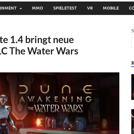
AINMENT
MMO
SPIELETEST
VR
MOBILE
C
S
e 1.4 bringt neue
LC The Water Wars