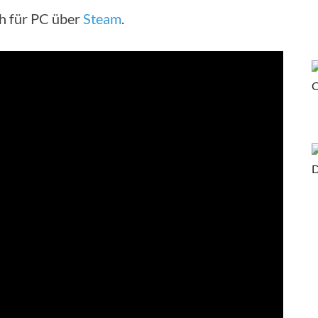
ch für PC über
Steam
.