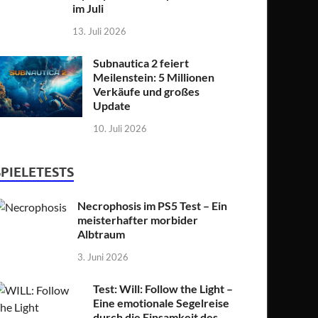
im Juli
13. Juli 2026
Subnautica 2 feiert
Meilenstein: 5 Millionen
Verkäufe und großes
Update
10. Juli 2026
SPIELETESTS
Necrophosis im PS5 Test – Ein
meisterhafter morbider
Albtraum
3. Juni 2026
Test: Will: Follow the Light –
Eine emotionale Segelreise
durch die Einsamkeit des