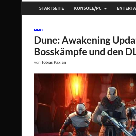
STARTSEITE
KONSOLE/PC
ENTERT
MMO
Dune: Awakening Updat
Bosskämpfe und den D
von
Tobias Paxian