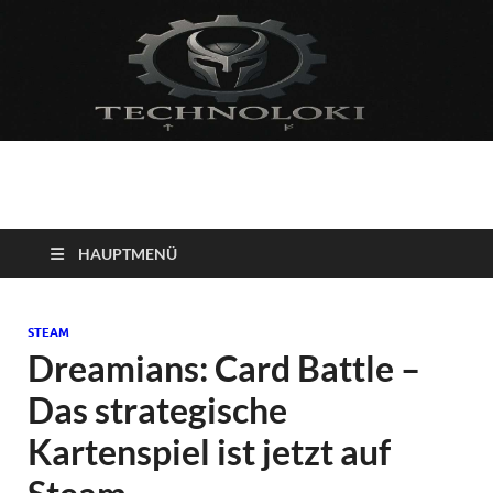
Technoloki: Gaming
Technoloki: Dein Gaming- und Entertainment News-Portal für
Blockbuster, Indie-Perlen und Retro-Klassiker.
und Entertainment
HAUPTMENÜ
News
STEAM
Dreamians: Card Battle –
Das strategische
Kartenspiel ist jetzt auf