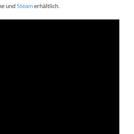
One und
Steam
erhältlich.