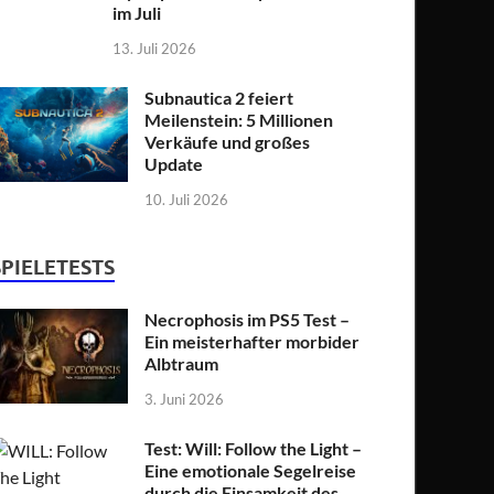
im Juli
13. Juli 2026
Subnautica 2 feiert
Meilenstein: 5 Millionen
Verkäufe und großes
Update
10. Juli 2026
SPIELETESTS
Necrophosis im PS5 Test –
Ein meisterhafter morbider
Albtraum
3. Juni 2026
Test: Will: Follow the Light –
Eine emotionale Segelreise
durch die Einsamkeit des