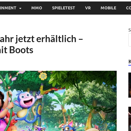
AINMENT
MMO
SPIELETEST
VR
MOBILE
C
S
hr jetzt erhältlich –
it Boots