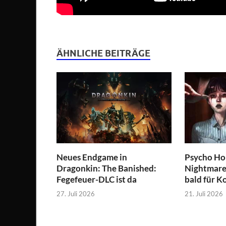
ÄHNLICHE BEITRÄGE
Neues Endgame in
Psycho Hor
Dragonkin: The Banished:
Nightmare 
Fegefeuer-DLC ist da
bald für K
27. Juli 2026
21. Juli 2026