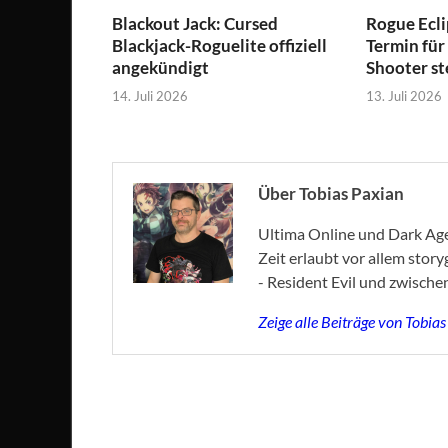
Blackout Jack: Cursed
Rogue Ecli
Blackjack-Roguelite offiziell
Termin für
angekündigt
Shooter st
14. Juli 2026
13. Juli 2026
Über Tobias Paxian
Ultima Online und Dark Age 
Zeit erlaubt vor allem stor
- Resident Evil und zwische
Zeige alle Beiträge von Tobia