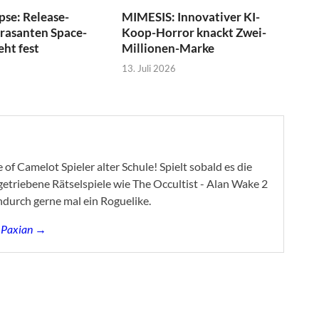
pse: Release-
MIMESIS: Innovativer KI-
 rasanten Space-
Koop-Horror knackt Zwei-
eht fest
Millionen-Marke
13. Juli 2026
of Camelot Spieler alter Schule! Spielt sobald es die
ygetriebene Rätselspiele wie The Occultist - Alan Wake 2
ndurch gerne mal ein Roguelike.
s Paxian →