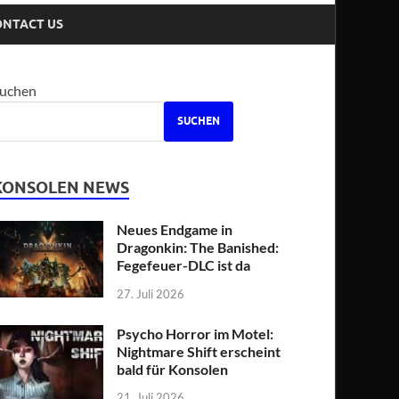
ONTACT US
uchen
SUCHEN
KONSOLEN NEWS
Neues Endgame in
Dragonkin: The Banished:
Fegefeuer-DLC ist da
27. Juli 2026
Psycho Horror im Motel:
Nightmare Shift erscheint
bald für Konsolen
21. Juli 2026