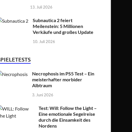
13. Juli 2026
Subnautica 2 feiert
Meilenstein: 5 Millionen
Verkäufe und großes Update
10. Juli 2026
SPIELETESTS
Necrophosis im PS5 Test – Ein
meisterhafter morbider
Albtraum
3. Juni 2026
Test: Will: Follow the Light –
Eine emotionale Segelreise
durch die Einsamkeit des
Nordens