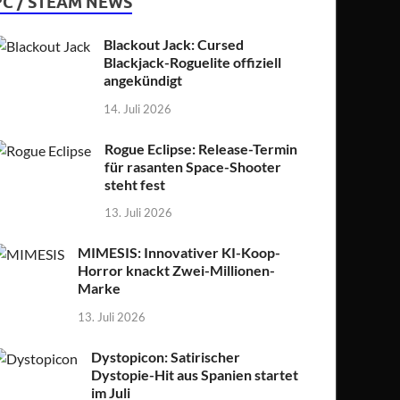
PC / STEAM NEWS
Blackout Jack: Cursed
Blackjack-Roguelite offiziell
angekündigt
14. Juli 2026
Rogue Eclipse: Release-Termin
für rasanten Space-Shooter
steht fest
13. Juli 2026
MIMESIS: Innovativer KI-Koop-
Horror knackt Zwei-Millionen-
Marke
13. Juli 2026
Dystopicon: Satirischer
Dystopie-Hit aus Spanien startet
im Juli