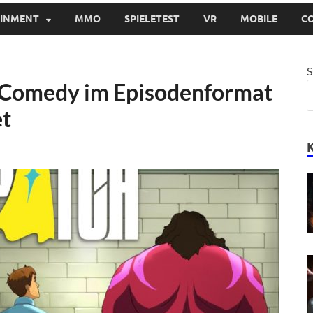
AINMENT
MMO
SPIELETEST
VR
MOBILE
C
S
-Comedy im Episodenformat
et