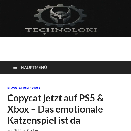
Technoloki: Gaming
Technoloki: Dein Gaming- und Entertainment News-Portal für
Blockbuster, Indie-Perlen und Retro-Klassiker.
und Entertainment
HAUPTMENÜ
News
PLAYSTATION
/
XBOX
Copycat jetzt auf PS5 &
Xbox – Das emotionale
Katzenspiel ist da
von
Tobias Paxian