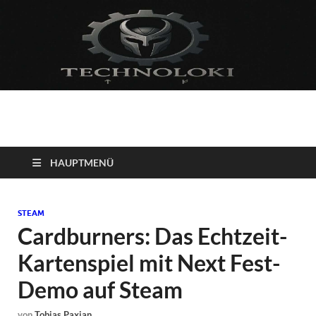
Technoloki: Gaming
Technoloki: Dein Gaming- und Entertainment News-Portal für
Blockbuster, Indie-Perlen und Retro-Klassiker.
und Entertainment
HAUPTMENÜ
News
STEAM
Cardburners: Das Echtzeit-
Kartenspiel mit Next Fest-
Demo auf Steam
von
Tobias Paxian