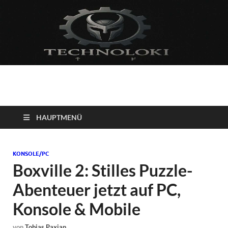
Technoloki: Gaming
Technoloki: Dein Gaming- und Entertainment News-Portal für
Blockbuster, Indie-Perlen und Retro-Klassiker.
und Entertainment
HAUPTMENÜ
News
KONSOLE/PC
Boxville 2: Stilles Puzzle-
Abenteuer jetzt auf PC,
Konsole & Mobile
von
Tobias Paxian