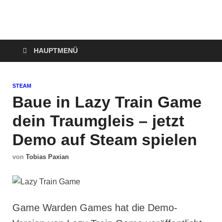
Technoloki: Gaming
Technoloki: Dein Gaming- und Entertainment News-Portal für
Blockbuster, Indie-Perlen und Retro-Klassiker.
und Entertainment
HAUPTMENÜ
News
STEAM
Baue in Lazy Train Game
dein Traumgleis – jetzt
Demo auf Steam spielen
von
Tobias Paxian
Game Warden Games hat die Demo-