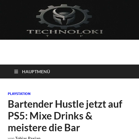
Technoloki: Gaming
Technoloki: Dein Gaming- und Entertainment News-Portal für
Blockbuster, Indie-Perlen und Retro-Klassiker.
und Entertainment
HAUPTMENÜ
News
PLAYSTATION
Bartender Hustle jetzt auf
PS5: Mixe Drinks &
meistere die Bar
von
Tobias Paxian