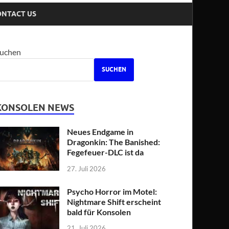
ONTACT US
uchen
SUCHEN
KONSOLEN NEWS
Neues Endgame in
Dragonkin: The Banished:
Fegefeuer-DLC ist da
27. Juli 2026
Psycho Horror im Motel:
Nightmare Shift erscheint
bald für Konsolen
21. Juli 2026