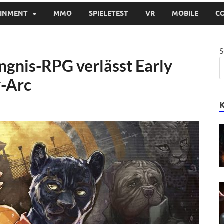
AINMENT
MMO
SPIELETEST
VR
MOBILE
C
S
ngnis-RPG verlässt Early
y-Arc