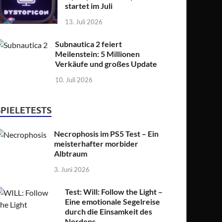
startet im Juli
13. Juli 2026
Subnautica 2 feiert
Meilenstein: 5 Millionen
Verkäufe und großes Update
10. Juli 2026
SPIELETESTS
Necrophosis im PS5 Test – Ein
meisterhafter morbider
Albtraum
3. Juni 2026
Test: Will: Follow the Light –
Eine emotionale Segelreise
durch die Einsamkeit des
Nordens