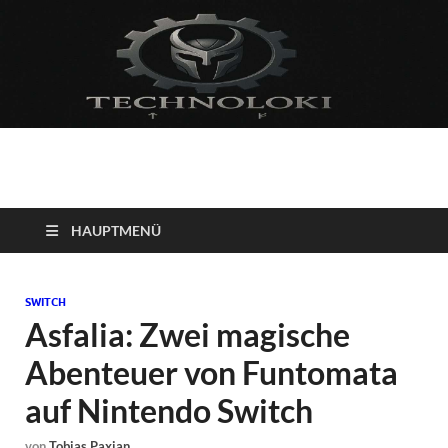
Technoloki: Gaming
Technoloki: Dein Gaming- und Entertainment News-Portal für
Blockbuster, Indie-Perlen und Retro-Klassiker.
und Entertainment
HAUPTMENÜ
News
SWITCH
Asfalia: Zwei magische
Abenteuer von Funtomata
auf Nintendo Switch
von
Tobias Paxian