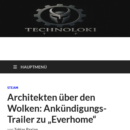
Technoloki: Gaming
Technoloki: Dein Gaming- und Entertainment News-Portal für
Blockbuster, Indie-Perlen und Retro-Klassiker.
und Entertainment
HAUPTMENÜ
News
STEAM
Architekten über den
Wolken: Ankündigungs-
Trailer zu „Everhome“
von
Tobias Paxian