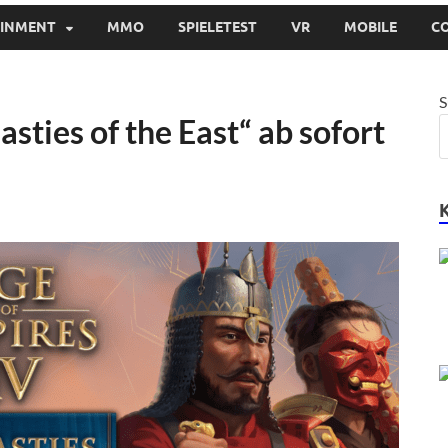
AINMENT
MMO
SPIELETEST
VR
MOBILE
C
S
sties of the East“ ab sofort