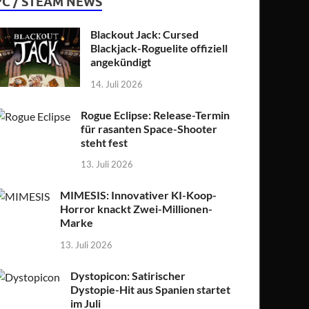
PC / STEAM NEWS
Blackout Jack: Cursed
Blackjack-Roguelite offiziell
angekündigt
14. Juli 2026
Rogue Eclipse: Release-Termin
für rasanten Space-Shooter
steht fest
13. Juli 2026
MIMESIS: Innovativer KI-Koop-
Horror knackt Zwei-Millionen-
Marke
13. Juli 2026
Dystopicon: Satirischer
Dystopie-Hit aus Spanien startet
im Juli