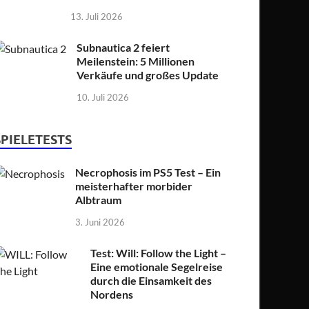
13. Juli 2026
Subnautica 2 feiert
Meilenstein: 5 Millionen
Verkäufe und großes Update
10. Juli 2026
SPIELETESTS
Necrophosis im PS5 Test – Ein
meisterhafter morbider
Albtraum
3. Juni 2026
Test: Will: Follow the Light –
Eine emotionale Segelreise
durch die Einsamkeit des
Nordens