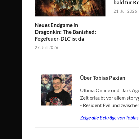
bald für K
21. Juli 2026
Neues Endgame in
Dragonkin: The Banished:
Fegefeuer-DLC ist da
27. Juli 2026
Über Tobias Paxian
Ultima Online und Dark Age 
Zeit erlaubt vor allem stor
- Resident Evil und zwische
Zeige alle Beiträge von Tobia