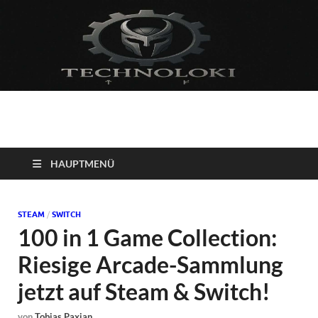
Technoloki: Gaming
Technoloki: Dein Gaming- und Entertainment News-Portal für
Blockbuster, Indie-Perlen und Retro-Klassiker.
und Entertainment
HAUPTMENÜ
News
STEAM
/
SWITCH
100 in 1 Game Collection:
Riesige Arcade-Sammlung
jetzt auf Steam & Switch!
von
Tobias Paxian