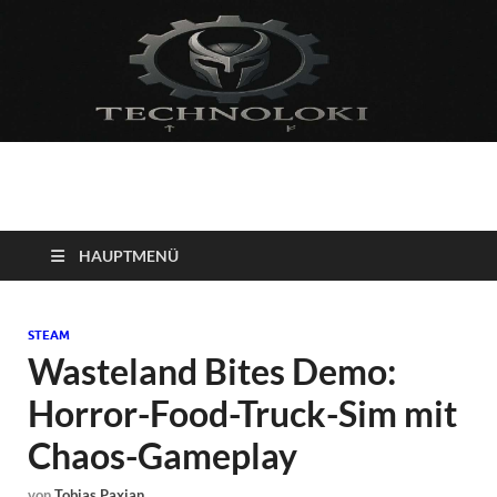
Technoloki: Gaming
Technoloki: Dein Gaming- und Entertainment News-Portal für
Blockbuster, Indie-Perlen und Retro-Klassiker.
und Entertainment
HAUPTMENÜ
News
STEAM
Wasteland Bites Demo:
Horror-Food-Truck-Sim mit
Chaos-Gameplay
von
Tobias Paxian