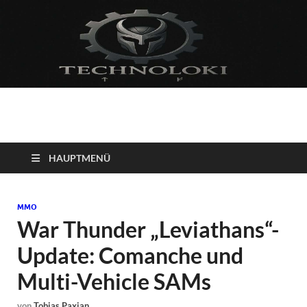
Technoloki: Gaming
Technoloki: Dein Gaming- und Entertainment News-Portal für
Blockbuster, Indie-Perlen und Retro-Klassiker.
und Entertainment
HAUPTMENÜ
News
MMO
War Thunder „Leviathans“-
Update: Comanche und
Multi-Vehicle SAMs
von
Tobias Paxian