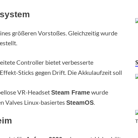
osystem
 eines größeren Vorstoßes. Gleichzeitig wurde
stellt.
itete Controller bietet verbesserte
ffekt-Sticks gegen Drift. Die Akkulaufzeit soll
bellose VR-Headset
wurde
Steam Frame
en Valves Linux-basiertes
.
SteamOS
eim