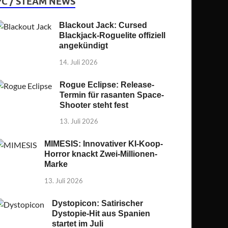
PC / STEAM NEWS
Blackout Jack: Cursed
Blackjack-Roguelite offiziell
angekündigt
14. Juli 2026
Rogue Eclipse: Release-
Termin für rasanten Space-
Shooter steht fest
13. Juli 2026
MIMESIS: Innovativer KI-Koop-
Horror knackt Zwei-Millionen-
Marke
13. Juli 2026
Dystopicon: Satirischer
Dystopie-Hit aus Spanien
startet im Juli