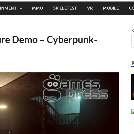
AINMENT
MMO
SPIELETEST
VR
MOBILE
C
S
uture Demo – Cyberpunk-