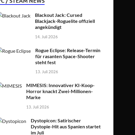
PC / STEAM NEWS
Blackout Jack: Cursed
Blackjack-Roguelite offiziell
angekündigt
14. Juli 2026
Rogue Eclipse: Release-Termin
für rasanten Space-Shooter
steht fest
13. Juli 2026
MIMESIS: Innovativer KI-Koop-
Horror knackt Zwei-Millionen-
Marke
13. Juli 2026
Dystopicon: Satirischer
Dystopie-Hit aus Spanien startet
im Juli