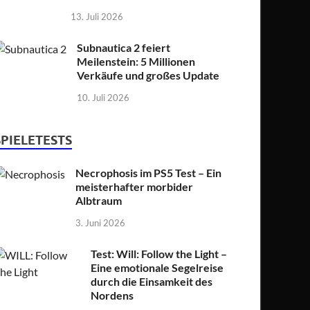
13. Juli 2026
Subnautica 2 feiert
Meilenstein: 5 Millionen
Verkäufe und großes Update
10. Juli 2026
SPIELETESTS
Necrophosis im PS5 Test – Ein
meisterhafter morbider
Albtraum
3. Juni 2026
Test: Will: Follow the Light –
Eine emotionale Segelreise
durch die Einsamkeit des
Nordens