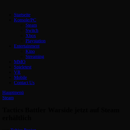
Zum
Inhalt
Technoloki: Gaming und Entertainment News
Startseite
springen
Technoloki: Dein Gaming- und Entertainment News-Portal für
Konsole/PC
Blockbuster, Indie-Perlen und Retro-Klassiker.
Steam
Switch
Xbox
Playstation
Entertainment
Kino
Streaming
MMO
Spieletest
VR
Mobile
Contact Us
Hauptmenü
Steam
Tactics Battler Warside jetzt auf Steam
erhältlich