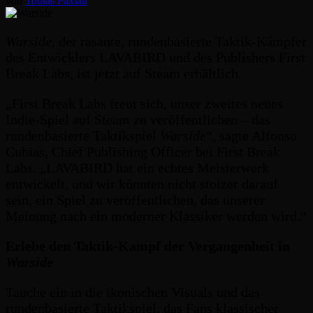
von
Tobias Paxian
Warside
, der rasante, rundenbasierte Taktik-Kämpfer
des Entwicklers LAVABIRD und des Publishers First
Break Labs, ist jetzt auf Steam erhältlich.
„First Break Labs freut sich, unser zweites neues
Indie-Spiel auf Steam zu veröffentlichen – das
rundenbasierte Taktikspiel
Warside
“, sagte Alfonso
Cubias, Chief Publishing Officer bei First Break
Labs. „LAVABIRD hat ein echtes Meisterwerk
entwickelt, und wir könnten nicht stolzer darauf
sein, ein Spiel zu veröffentlichen, das unserer
Meinung nach ein moderner Klassiker werden wird.“
Erlebe den Taktik-Kampf der Vergangenheit in
Warside
Tauche ein in die ikonischen Visuals und das
rundenbasierte Taktikspiel, das Fans klassischer