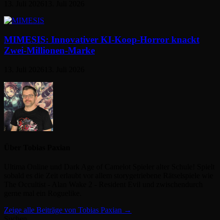
13. Juli 2026
13. Juli 2026
MIMESIS: Innovativer KI-Koop-Horror knackt
Zwei-Millionen-Marke
13. Juli 2026
13. Juli 2026
Über Tobias Paxian
Ultima Online und Dark Age of Camelot Spieler alter Schule! Spielt
sobald es die Zeit erlaubt vor allem storygetriebene Rätselspiele wie
The Occultist - Alan Wake 2 - Resident Evil und zwischendurch
gerne mal ein Roguelike.
Zeige alle Beiträge von Tobias Paxian →
Suchen