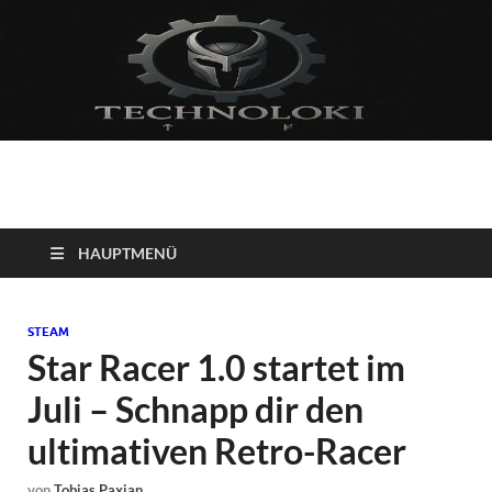
Technoloki: Gaming
Technoloki: Dein Gaming- und Entertainment News-Portal für
Blockbuster, Indie-Perlen und Retro-Klassiker.
und Entertainment
HAUPTMENÜ
News
STEAM
Star Racer 1.0 startet im
Juli – Schnapp dir den
ultimativen Retro-Racer
von
Tobias Paxian