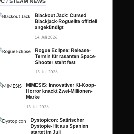
PC / STEAM NEWS
Blackout Jack: Cursed
Blackjack-Roguelite offiziell
angekündigt
14. Juli 2026
Rogue Eclipse: Release-
Termin für rasanten Space-
Shooter steht fest
13. Juli 2026
MIMESIS: Innovativer KI-Koop-
Horror knackt Zwei-Millionen-
Marke
13. Juli 2026
Dystopicon: Satirischer
Dystopie-Hit aus Spanien
startet im Juli