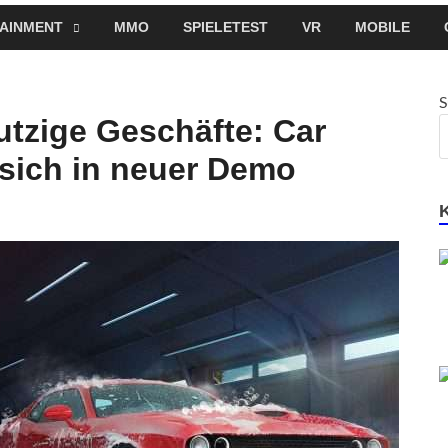
AINMENT
MMO
SPIELETEST
VR
MOBILE
S
tzige Geschäfte: Car
 sich in neuer Demo