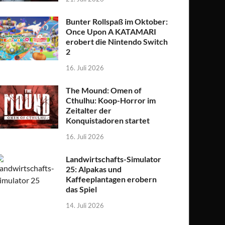
Bunter Rollspaß im Oktober:
Once Upon A KATAMARI
erobert die Nintendo Switch
2
16. Juli 2026
The Mound: Omen of
Cthulhu: Koop-Horror im
Zeitalter der
Konquistadoren startet
16. Juli 2026
Landwirtschafts-Simulator
25: Alpakas und
Kaffeeplantagen erobern
das Spiel
14. Juli 2026