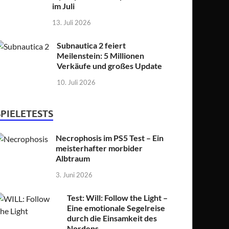
im Juli
13. Juli 2026
Subnautica 2 feiert
Meilenstein: 5 Millionen
Verkäufe und großes Update
10. Juli 2026
SPIELETESTS
Necrophosis im PS5 Test – Ein
meisterhafter morbider
Albtraum
3. Juni 2026
Test: Will: Follow the Light –
Eine emotionale Segelreise
durch die Einsamkeit des
Nordens