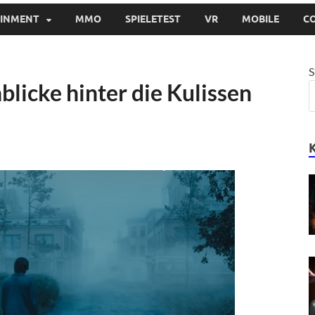
AINMENT
MMO
SPIELETEST
VR
MOBILE
C
S
nblicke hinter die Kulissen