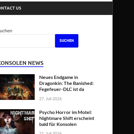
ONTACT US
uchen
SUCHEN
KONSOLEN NEWS
Neues Endgame in
Dragonkin: The Banished:
Fegefeuer-DLC ist da
27. Juli 2026
Psycho Horror im Motel:
Nightmare Shift erscheint
bald für Konsolen
21. Juli 2026