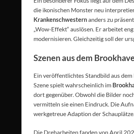
Ein besonderer Fokus liegt auf dem De
die ikonischen Monster neu interpretier
Krankenschwestern
anders zu präsent
„Wow-Effekt“ auslösen. Er arbeitet en
modernisieren. Gleichzeitig soll der urs
Szenen aus dem Brookhave
Ein veröffentlichtes Standbild aus dem
Szene spielt wahrscheinlich im
Brookha
dort gegenüber. Obwohl die Bilder noch 
vermitteln sie einen Eindruck. Die A
werkgetreue Adaption der Schauplätze
Die Dreharbeiten fanden von April 202