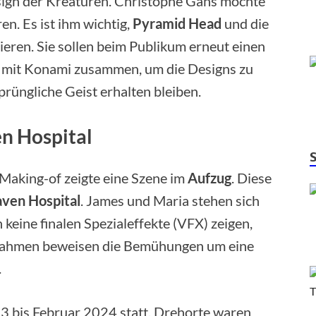
sign der Kreaturen. Christophe Gans möchte
en. Es ist ihm wichtig,
Pyramid Head
und die
ieren. Sie sollen beim Publikum erneut einen
g mit Konami zusammen, um die Designs zu
prüngliche Geist erhalten bleiben.
n Hospital
 Making-of zeigte eine Szene im
Aufzug
. Diese
ven Hospital
. James und Maria stehen sich
keine finalen Spezialeffekte (VFX) zeigen,
ufnahmen beweisen die Bemühungen um eine
.
3 bis Februar 2024 statt. Drehorte waren