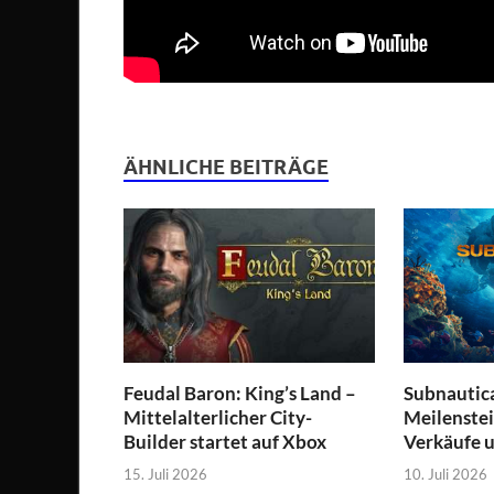
ÄHNLICHE BEITRÄGE
Feudal Baron: King’s Land –
Subnautica
Mittelalterlicher City-
Meilenstei
Builder startet auf Xbox
Verkäufe 
15. Juli 2026
10. Juli 2026