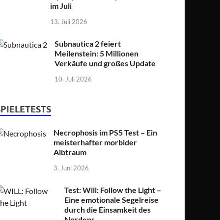
im Juli
13. Juli 2026
Subnautica 2 feiert
Meilenstein: 5 Millionen
Verkäufe und großes Update
10. Juli 2026
SPIELETESTS
Necrophosis im PS5 Test – Ein
meisterhafter morbider
Albtraum
3. Juni 2026
Test: Will: Follow the Light –
Eine emotionale Segelreise
durch die Einsamkeit des
Nordens