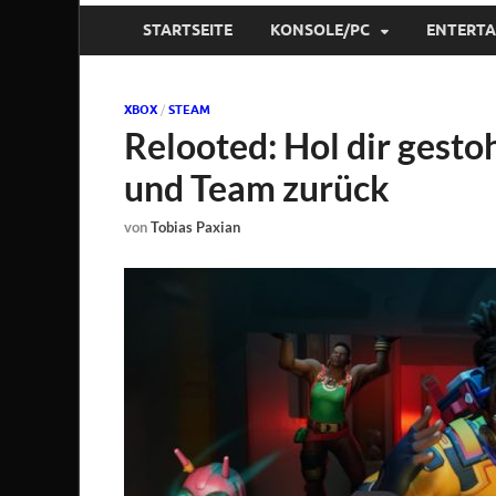
STARTSEITE
KONSOLE/PC
ENTERT
XBOX
/
STEAM
Relooted: Hol dir gesto
und Team zurück
von
Tobias Paxian