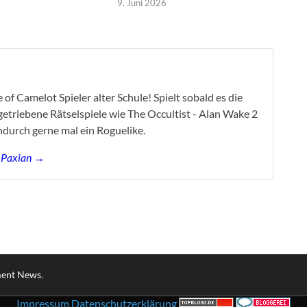
9. Juni 2026
of Camelot Spieler alter Schule! Spielt sobald es die
ygetriebene Rätselspiele wie The Occultist - Alan Wake 2
ndurch gerne mal ein Roguelike.
s Paxian →
ment News
.
Impressum
Datenschutzerklärung