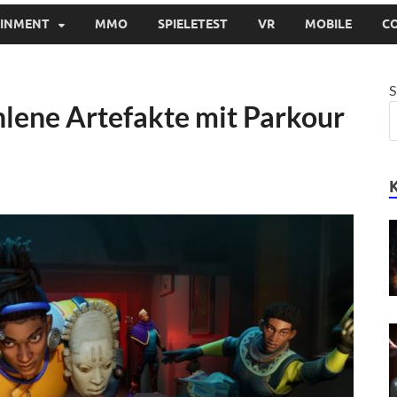
AINMENT
MMO
SPIELETEST
VR
MOBILE
C
S
hlene Artefakte mit Parkour