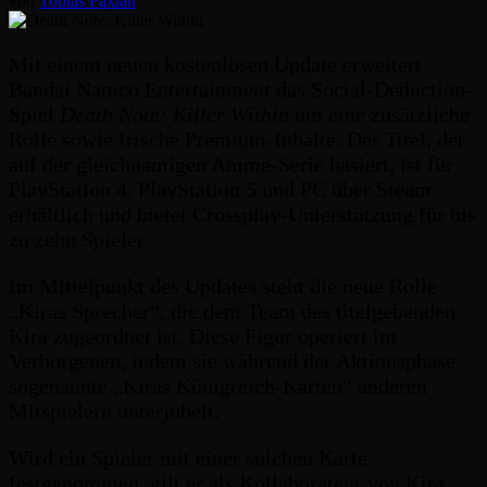
von
Tobias Paxian
Mit einem neuen kostenlosen Update erweitert
Bandai Namco Entertainment das Social-Deduction-
Spiel
Death Note: Killer Within
um eine zusätzliche
Rolle sowie frische Premium-Inhalte. Der Titel, der
auf der gleichnamigen Anime-Serie basiert, ist für
PlayStation 4, PlayStation 5 und PC über Steam
erhältlich und bietet Crossplay-Unterstützung für bis
zu zehn Spieler.
Im Mittelpunkt des Updates steht die neue Rolle
„Kiras Sprecher“, die dem Team des titelgebenden
Kira zugeordnet ist. Diese Figur operiert im
Verborgenen, indem sie während der Aktionsphase
sogenannte „Kiras Königreich-Karten“ anderen
Mitspielern unterjubelt.
Wird ein Spieler mit einer solchen Karte
festgenommen, gilt er als Kollaborateur von Kira