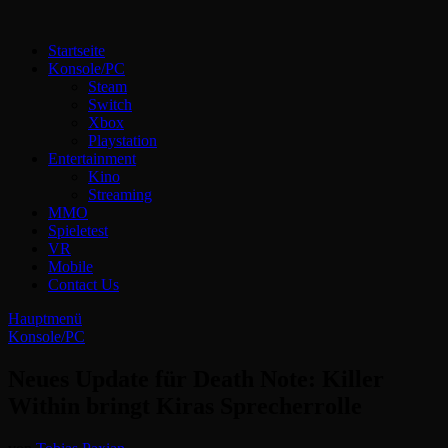
Zum
Inhalt
Technoloki: Gaming und Entertainment News
Startseite
springen
Technoloki: Dein Gaming- und Entertainment News-Portal für
Konsole/PC
Blockbuster, Indie-Perlen und Retro-Klassiker.
Steam
Switch
Xbox
Playstation
Entertainment
Kino
Streaming
MMO
Spieletest
VR
Mobile
Contact Us
Hauptmenü
Konsole/PC
Neues Update für Death Note: Killer
Within bringt Kiras Sprecherrolle