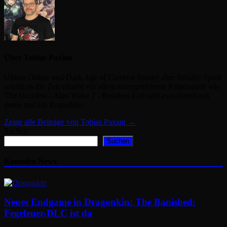
Über Tobias Paxian
Ultima Online und Dark Age of Camelot Spieler alter Schule! Spielt
sobald es die Zeit erlaubt vor allem storygetriebene Rätselspiele wie
The Occultist - Alan Wake 2 - Resident Evil und zwischendurch
gerne mal ein Roguelike.
Zeige alle Beiträge von Tobias Paxian →
Suchen
Suchen
Konsolen News
Neues Endgame in Dragonkin: The Banished:
Fegefeuer-DLC ist da