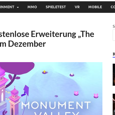
AINMENT
MMO
SPIELETEST
VR
MOBILE
C
S
stenlose Erweiterung „The
 im Dezember