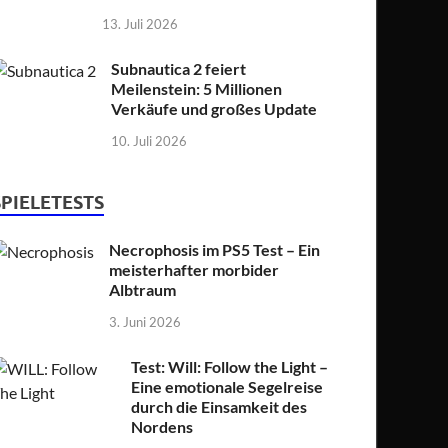
13. Juli 2026
Subnautica 2 feiert
Meilenstein: 5 Millionen
Verkäufe und großes Update
10. Juli 2026
SPIELETESTS
Necrophosis im PS5 Test – Ein
meisterhafter morbider
Albtraum
3. Juni 2026
Test: Will: Follow the Light –
Eine emotionale Segelreise
durch die Einsamkeit des
Nordens