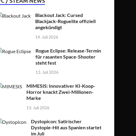
PC / STEAM NEWS
Blackout Jack: Cursed
Blackjack-Roguelite offiziell
angekündigt
14. Juli 2026
Rogue Eclipse: Release-Termin
für rasanten Space-Shooter
steht fest
13. Juli 2026
MIMESIS: Innovativer KI-Koop-
Horror knackt Zwei-Millionen-
Marke
13. Juli 2026
Dystopicon: Satirischer
Dystopie-Hit aus Spanien startet
im Juli