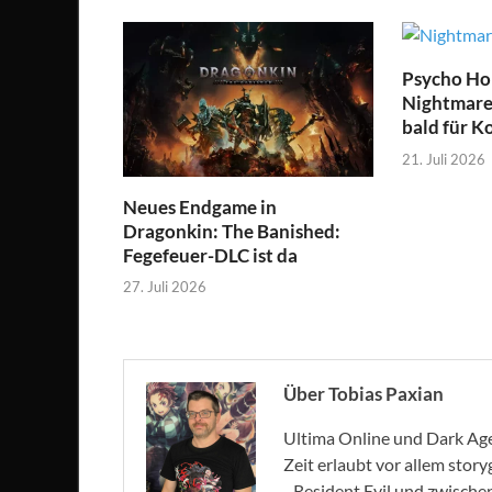
Psycho Hor
Nightmare 
bald für K
21. Juli 2026
Neues Endgame in
Dragonkin: The Banished:
Fegefeuer-DLC ist da
27. Juli 2026
Über Tobias Paxian
Ultima Online und Dark Age 
Zeit erlaubt vor allem stor
- Resident Evil und zwische