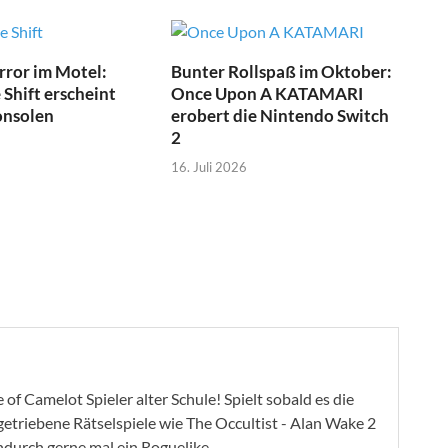
ror im Motel:
Bunter Rollspaß im Oktober:
Shift erscheint
Once Upon A KATAMARI
onsolen
erobert die Nintendo Switch
2
16. Juli 2026
of Camelot Spieler alter Schule! Spielt sobald es die
ygetriebene Rätselspiele wie The Occultist - Alan Wake 2
ndurch gerne mal ein Roguelike.