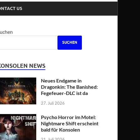
ONTACT US
uchen
SUCHEN
KONSOLEN NEWS
Neues Endgame in
Dragonkin: The Banished:
Fegefeuer-DLC ist da
27. Juli 2026
Psycho Horror im Motel:
Nightmare Shift erscheint
bald für Konsolen
21. Juli 2026