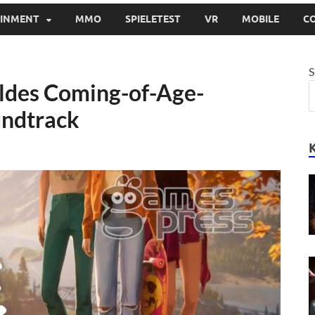
AINMENT
MMO
SPIELETEST
VR
MOBILE
C
S
ildes Coming-of-Age-
undtrack