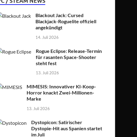
PC / STEAM NEWS
Blackout Jack: Cursed
Blackjack-Roguelite offiziell
angekündigt
14. Juli 2026
Rogue Eclipse: Release-Termin
für rasanten Space-Shooter
steht fest
13. Juli 2026
MIMESIS: Innovativer KI-Koop-
Horror knackt Zwei-Millionen-
Marke
13. Juli 2026
Dystopicon: Satirischer
Dystopie-Hit aus Spanien startet
im Juli