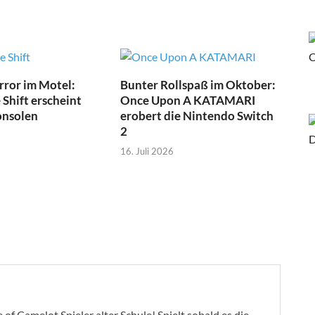
ror im Motel:
Bunter Rollspaß im Oktober:
Shift erscheint
Once Upon A KATAMARI
onsolen
erobert die Nintendo Switch
2
16. Juli 2026
of Camelot Spieler alter Schule! Spielt sobald es die