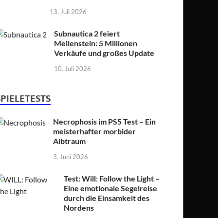
13. Juli 2026
Subnautica 2 feiert
Meilenstein: 5 Millionen
Verkäufe und großes Update
10. Juli 2026
SPIELETESTS
Necrophosis im PS5 Test – Ein
meisterhafter morbider
Albtraum
3. Juni 2026
Test: Will: Follow the Light –
Eine emotionale Segelreise
durch die Einsamkeit des
Nordens