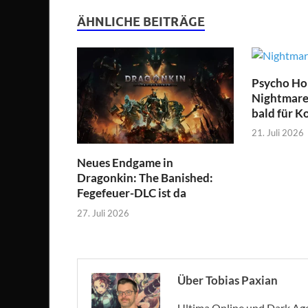
ÄHNLICHE BEITRÄGE
Psycho Hor
Nightmare 
bald für K
21. Juli 2026
Neues Endgame in
Dragonkin: The Banished:
Fegefeuer-DLC ist da
27. Juli 2026
Über Tobias Paxian
Ultima Online und Dark Age 